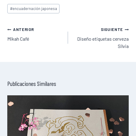
Etiquetas
#
encuadernación japonesa
de
la
entrada:
Navegación
ANTERIOR
SIGUIENTE
de
Mikah Café
Diseño etiquetas cerveza
Silvia
entradas
Publicaciones Similares