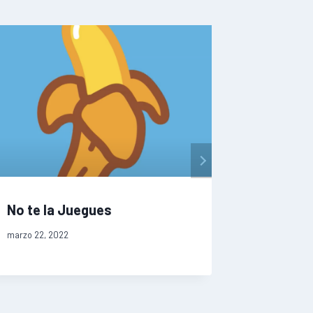
No te la Juegues
Encuade
Silvia G
marzo 22, 2022
marzo 31, 20