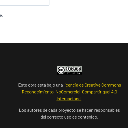
e.
Este obra está bajo una
licencia de Creative Commons
Reconocimiento-NoComercial-CompartirIgual 4.0
Internacional
.
Los autores de cada proyecto se hacen responsables
del correcto uso de contenido.