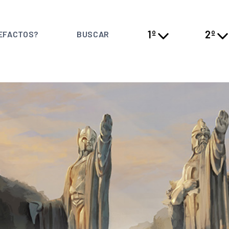
1º
2º
EFACTOS?
BUSCAR