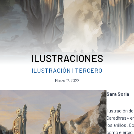
ILUSTRACIONES
ILUSTRACIÓN
|
TERCERO
Marzo 17, 2022
Sara Soria
Ilustración d
Caradhras» en 
los anillos: C
como ejercici