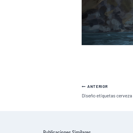
Navegación
ANTERIOR
de
Diseño etiquetas cerveza
entradas
Publicaciones Similares