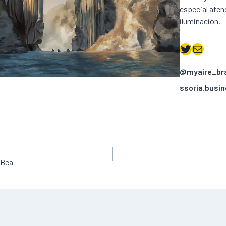
especial atenc
iluminación.
Twitter
Correo electrónico
@myaire_br
ssoria.busi
 Bea