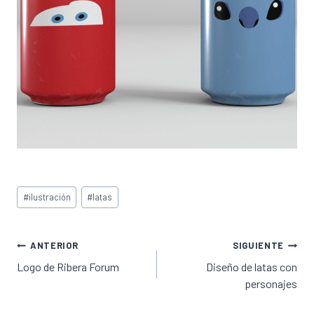
Etiquetas
#
ilustración
#
latas
de
la
entrada:
Navegación
ANTERIOR
SIGUIENTE
de
Logo de Ribera Forum
Diseño de latas con
personajes
entradas