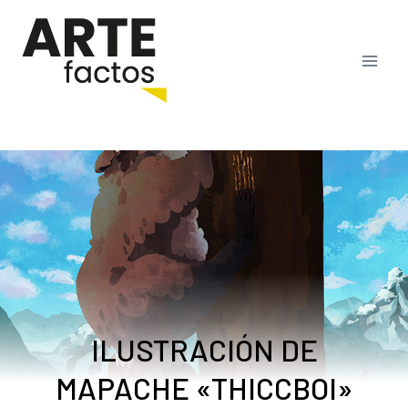
Saltar
al
contenido
ILUSTRACIÓN DE
MAPACHE «THICCBOI»