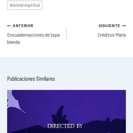
Etiquetas
#
animal espiritual
de
la
entrada:
Navegación
ANTERIOR
SIGUIENTE
de
Encuadernaciones de tapa
Créditos María
blanda
entradas
Publicaciones Similares