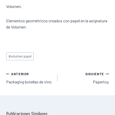
Volumen.
Elementos geométricos creados con papel en la asignatura
de Volumen.
Etiquetas
#
volumen papel
de
la
entrada:
Navegación
ANTERIOR
SIGUIENTE
de
Packaging botellas de vino
Papertoy
entradas
Publicaciones Similares