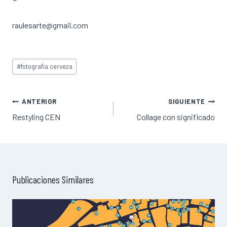
raulesarte@gmail.com
Etiquetas
#
fotografía cerveza
de
la
entrada:
Navegación
ANTERIOR
SIGUIENTE
de
Restyling CEN
Collage con significado
entradas
Publicaciones Similares